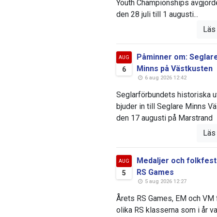
Youth Championships avgjord
den 28 juli till 1 augusti...
Läs
Påminner om: Seglar
AUG
Minns på Västkusten
6
6 aug 2026 12:42
Seglarförbundets historiska u
bjuder in till Seglare Minns Vä
den 17 augusti på Marstrand
Läs
Medaljer och folkfest
AUG
RS Games
5
5 aug 2026 12:27
Årets RS Games, EM och VM 
olika RS klasserna som i år va