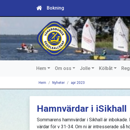
Bokning
Hem
Om oss
Jolle
Kölbåt
Reg
Hem
Nyheter
apr 2023
Hamnvärdar i iSikhall
Sommarens hamnvärdar i Sikhall är inbokade. 
värdar för v 31-34. Om ni är intresserade så hö