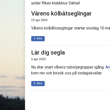
under fliken klubbhus Sikhall.
Vårens kölbåtseglingar
25 apr 2023
Vårens kölbåtsseglingar startar onsdag 10 maj
DELA
Lär dig segla
6 apr 2023
Nu drar snart vårens nybörjargrupper igång.
An
kom ner och besök oss på tisdagskvällar.
DELA