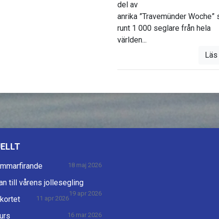
del av
anrika ”Travemünder Woche”
runt 1 000 seglare från hela
världen...
Läs
ELLT
mmarfirande
18 maj 2026
n till vårens jollesegling
19 apr 2026
skortet
11 apr 2026
urs
16 mar 2026