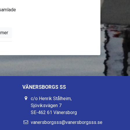
 samlade
 mer
VÄNERSBORGS SS
c/o Henrik Stålheim,
Sjöviksvägen 7
SE-462 61 Vänersborg
vanersborgsss@vanersborgsss.se