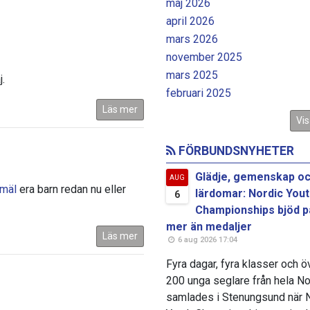
maj 2026
april 2026
mars 2026
november 2025
mars 2025
.
februari 2025
Läs mer
Vis
FÖRBUNDSNYHETER
Glädje, gemenskap o
AUG
mäl
era barn redan nu eller
lärdomar: Nordic You
6
Championships bjöd p
mer än medaljer
Läs mer
6 aug 2026 17:04
Fyra dagar, fyra klasser och ö
200 unga seglare från hela N
samlades i Stenungsund när 