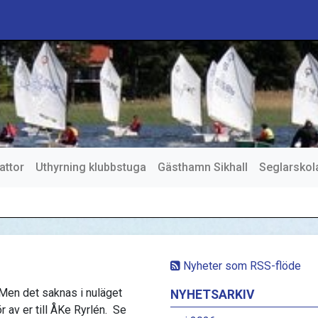
attor
Uthyrning klubbstuga
Gästhamn Sikhall
Seglarskol
Nyheter som RSS-flöde
Men det saknas i nuläget
NYHETSARKIV
r av er till ÅKe Ryrlén. Se