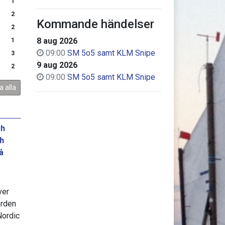
1
2
Kommande händelser
2
8 aug 2026
1
09:00
SM 5o5 samt KLM Snipe
3
9 aug 2026
2
09:00
SM 5o5 samt KLM Snipe
a alla
ch
th
å
ver
orden
Nordic