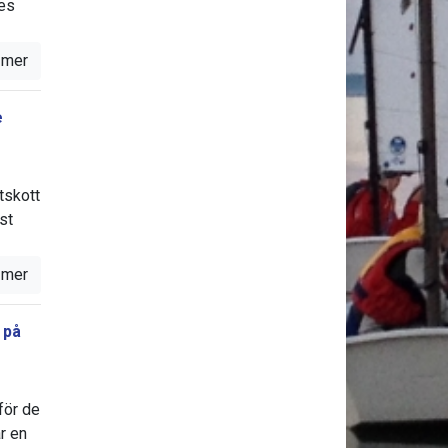
es
 mer
e
tskott
st
 mer
 på
för de
r en