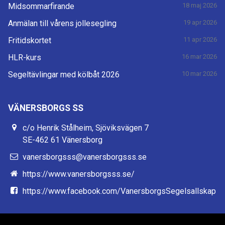
Midsommarfirande
18 maj 2026
Anmälan till vårens jollesegling
19 apr 2026
Fritidskortet
11 apr 2026
HLR-kurs
16 mar 2026
Segeltävlingar med kölbåt 2026
10 mar 2026
VÄNERSBORGS SS
c/o Henrik Stålheim, Sjöviksvägen 7
SE-462 61 Vänersborg
vanersborgsss@vanersborgsss.se
https://www.vanersborgsss.se/
https://www.facebook.com/VanersborgsSegelsallskap