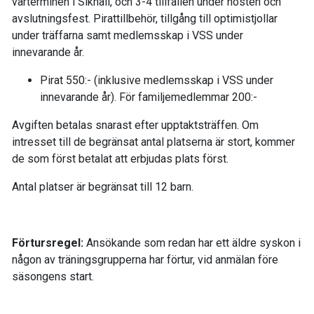
vårterminen i Sikhall, och 3-4 tillfällen under hösten och
avslutningsfest. Pirattillbehör, tillgång till optimistjollar
under träffarna samt medlemsskap i VSS under
innevarande år.
Pirat 550:- (inklusive medlemsskap i VSS under
innevarande år). För familjemedlemmar 200:-
Avgiften betalas snarast efter upptaktsträffen. Om
intresset till de begränsat antal platserna är stort, kommer
de som först betalat att erbjudas plats först.
Antal platser är begränsat till 12 barn.
Förtursregel:
Ansökande som redan har ett äldre syskon i
någon av träningsgrupperna har förtur, vid anmälan före
säsongens start.