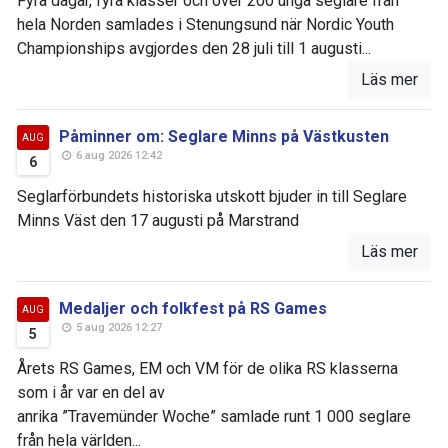
Fyra dagar, fyra klasser och över 200 unga seglare från
hela Norden samlades i Stenungsund när Nordic Youth
Championships avgjordes den 28 juli till 1 augusti...
Läs mer
Påminner om: Seglare Minns på Västkusten
AUG
6 aug 2026 12:42
6
Seglarförbundets historiska utskott bjuder in till Seglare
Minns Väst den 17 augusti på Marstrand
Läs mer
Medaljer och folkfest på RS Games
AUG
5 aug 2026 12:27
5
Årets RS Games, EM och VM för de olika RS klasserna
som i år var en del av
anrika ”Travemünder Woche” samlade runt 1 000 seglare
från hela världen...