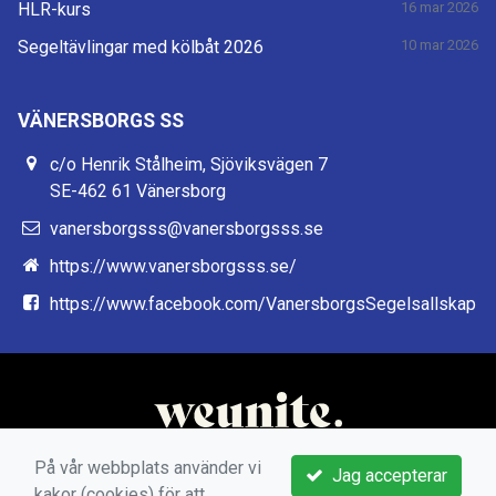
HLR-kurs
16 mar 2026
Segeltävlingar med kölbåt 2026
10 mar 2026
VÄNERSBORGS SS
c/o Henrik Stålheim, Sjöviksvägen 7
SE-462 61 Vänersborg
vanersborgsss@vanersborgsss.se
https://www.vanersborgsss.se/
https://www.facebook.com/VanersborgsSegelsallskap
På vår webbplats använder vi
Jag accepterar
kakor (cookies) för att