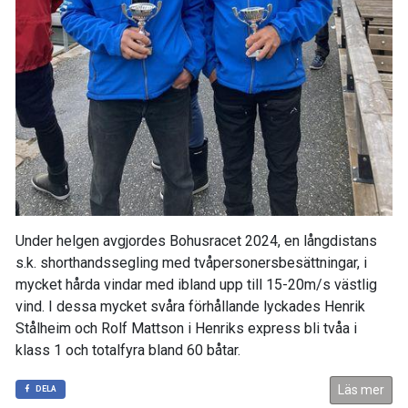
Under helgen avgjordes Bohusracet 2024, en långdistans
s.k. shorthandssegling med tvåpersonersbesättningar, i
mycket hårda vindar med ibland upp till 15-20m/s västlig
vind. I dessa mycket svåra förhållande lyckades Henrik
Stålheim och Rolf Mattson i Henriks express bli tvåa i
klass 1 och totalfyra bland 60 båtar.
Läs mer
DELA