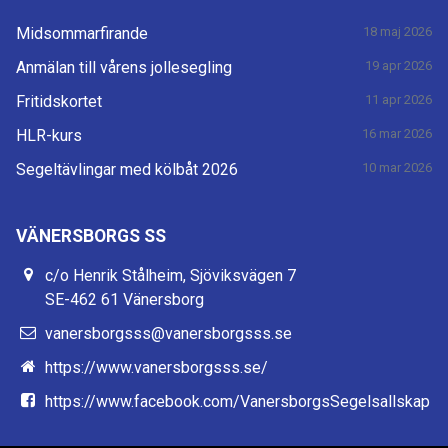
Midsommarfirande
18 maj 2026
Anmälan till vårens jollesegling
19 apr 2026
Fritidskortet
11 apr 2026
HLR-kurs
16 mar 2026
Segeltävlingar med kölbåt 2026
10 mar 2026
VÄNERSBORGS SS
c/o Henrik Stålheim, Sjöviksvägen 7
SE-462 61 Vänersborg
vanersborgsss@vanersborgsss.se
https://www.vanersborgsss.se/
https://www.facebook.com/VanersborgsSegelsallskap