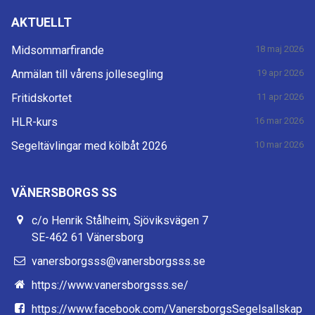
AKTUELLT
Midsommarfirande
18 maj 2026
Anmälan till vårens jollesegling
19 apr 2026
Fritidskortet
11 apr 2026
HLR-kurs
16 mar 2026
Segeltävlingar med kölbåt 2026
10 mar 2026
VÄNERSBORGS SS
c/o Henrik Stålheim, Sjöviksvägen 7
SE-462 61 Vänersborg
vanersborgsss@vanersborgsss.se
https://www.vanersborgsss.se/
https://www.facebook.com/VanersborgsSegelsallskap